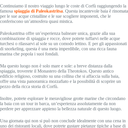
Continuiamo il nostro viaggio lungo le coste di Corfù raggiungendo la
famosa
spiaggia di Paleokastritsa
. Questa incantevole baia è rinomata
per le sue acque cristalline e le sue scogliere imponenti, che le
conferiscono un’atmosfera quasi mistica.
Paleokastritsa offre un’esperienza balneare unica, grazie alla sua
combinazione di spiaggia e rocce, dove potrete tuffarvi nelle acque
turchesi o rilassarvi al sole su un comodo lettino. E per gli appassionati
di snorkeling, questa è una meta imperdibile, con una ricca fauna
marina che popola i suoi fondali.
Ma questo luogo non è solo mare e sole: a breve distanza dalla
spiaggia, troverete il Monastero della Theotokos. Questo antico
edificio religioso, costruito su una collina che si affaccia sulla baia,
offre una vista panoramica mozzafiato e la possibilità di scoprire un
pezzo della ricca storia di Corfù.
Inoltre, potrete esplorare le meravigliose grotte marine che circondano
la baia con un tour in barca, un’esperienza assolutamente da non
perdere per apprezzare appieno la bellezza naturale di questo luogo.
Una giornata qui non si può non conclude idealmente con una cena in
uno dei ristoranti locali, dove potrete gustare pietanze tipiche a base di