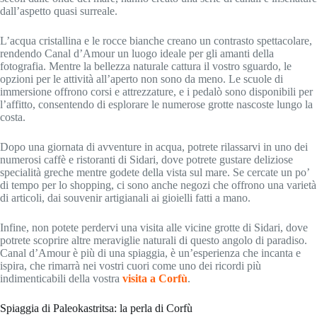
dall’aspetto quasi surreale.
L’acqua cristallina e le rocce bianche creano un contrasto spettacolare,
rendendo Canal d’Amour un luogo ideale per gli amanti della
fotografia. Mentre la bellezza naturale cattura il vostro sguardo, le
opzioni per le attività all’aperto non sono da meno. Le scuole di
immersione offrono corsi e attrezzature, e i pedalò sono disponibili per
l’affitto, consentendo di esplorare le numerose grotte nascoste lungo la
costa.
Dopo una giornata di avventure in acqua, potrete rilassarvi in uno dei
numerosi caffè e ristoranti di Sidari, dove potrete gustare deliziose
specialità greche mentre godete della vista sul mare. Se cercate un po’
di tempo per lo shopping, ci sono anche negozi che offrono una varietà
di articoli, dai souvenir artigianali ai gioielli fatti a mano.
Infine, non potete perdervi una visita alle vicine grotte di Sidari, dove
potrete scoprire altre meraviglie naturali di questo angolo di paradiso.
Canal d’Amour è più di una spiaggia, è un’esperienza che incanta e
ispira, che rimarrà nei vostri cuori come uno dei ricordi più
indimenticabili della vostra
visita a Corfù
.
Spiaggia di Paleokastritsa: la perla di Corfù