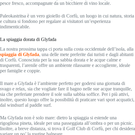
pesce fresco, accompagnate da un bicchiere di vino locale.
Paleokastritsa è un vero gioiello di Corfù, un luogo in cui natura, storia
e cultura si fondono per regalare ai visitatori un’esperienza
indimenticabile.
La spiaggia dorata di Glyfada
La nostra prossima tappa ci porta sulla costa occidentale dell’isola, alla
spiaggia di Glyfada
, una delle mete preferite dai turisti e dagli abitanti
di Corfù. Conosciuta per la sua sabbia dorata e le acque calme e
trasparenti, l’arenile offre un ambiente rilassante e accogliente, ideale
per famiglie e coppie.
Il mare a Glyfada è l’ambiente perfetto per godersi una giornata di
svago e relax, sia che vogliate fare il bagno nelle sue acque tranquille,
sia che preferiate prendere il sole sulla sabbia soffice. Per i più attivi,
inoltre, questo luogo offre la possibilità di praticare vari sport acquatici,
dal windsurf al paddle surf.
Ma Glyfada non è solo mare: dietro la spiaggia si estende una
rigogliosa pineta, ideale per una passeggiata all’ombra o per un picnic.
Inoltre, a breve distanza, si trova il Golf Club di Corfù, per chi desidera
variare un po’ la routine balneare.