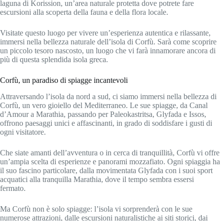
laguna di Korission, un’area naturale protetta dove potrete fare
escursioni alla scoperta della fauna e della flora locale.
Visitate questo luogo per vivere un’esperienza autentica e rilassante,
immersi nella bellezza naturale dell’isola di Corfù. Sarà come scoprire
un piccolo tesoro nascosto, un luogo che vi farà innamorare ancora di
più di questa splendida isola greca.
Corfù, un paradiso di spiagge incantevoli
Attraversando l’isola da nord a sud, ci siamo immersi nella bellezza di
Corfù, un vero gioiello del Mediterraneo. Le sue spiagge, da Canal
d’Amour a Marathia, passando per Paleokastritsa, Glyfada e Issos,
offrono paesaggi unici e affascinanti, in grado di soddisfare i gusti di
ogni visitatore.
Che siate amanti dell’avventura o in cerca di tranquillità, Corfù vi offre
un’ampia scelta di esperienze e panorami mozzafiato. Ogni spiaggia ha
il suo fascino particolare, dalla movimentata Glyfada con i suoi sport
acquatici alla tranquilla Marathia, dove il tempo sembra essersi
fermato.
Ma Corfù non è solo spiagge: l’isola vi sorprenderà con le sue
numerose attrazioni, dalle escursioni naturalistiche ai siti storici, dai