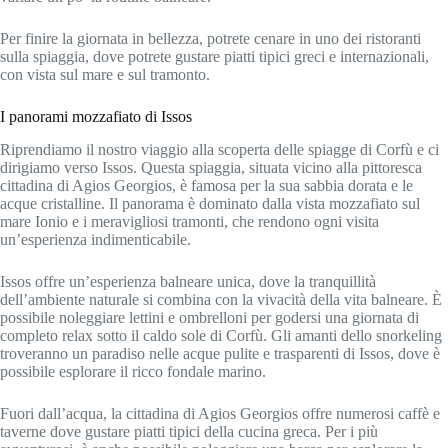
Per finire la giornata in bellezza, potrete cenare in uno dei ristoranti
sulla spiaggia, dove potrete gustare piatti tipici greci e internazionali,
con vista sul mare e sul tramonto.
I panorami mozzafiato di Issos
Riprendiamo il nostro viaggio alla scoperta delle spiagge di Corfù e ci
dirigiamo verso Issos. Questa spiaggia, situata vicino alla pittoresca
cittadina di Agios Georgios, è famosa per la sua sabbia dorata e le
acque cristalline. Il panorama è dominato dalla vista mozzafiato sul
mare Ionio e i meravigliosi tramonti, che rendono ogni visita
un’esperienza indimenticabile.
Issos offre un’esperienza balneare unica, dove la tranquillità
dell’ambiente naturale si combina con la vivacità della vita balneare. È
possibile noleggiare lettini e ombrelloni per godersi una giornata di
completo relax sotto il caldo sole di Corfù. Gli amanti dello snorkeling
troveranno un paradiso nelle acque pulite e trasparenti di Issos, dove è
possibile esplorare il ricco fondale marino.
Fuori dall’acqua, la cittadina di Agios Georgios offre numerosi caffè e
taverne dove gustare piatti tipici della cucina greca. Per i più