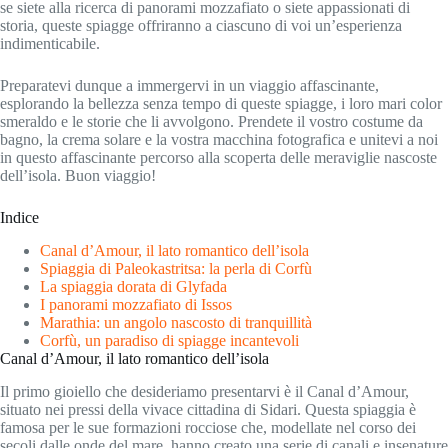
se siete alla ricerca di panorami mozzafiato o siete appassionati di
storia, queste spiagge offriranno a ciascuno di voi un’esperienza
indimenticabile.
Preparatevi dunque a immergervi in un viaggio affascinante,
esplorando la bellezza senza tempo di queste spiagge, i loro mari color
smeraldo e le storie che li avvolgono. Prendete il vostro costume da
bagno, la crema solare e la vostra macchina fotografica e unitevi a noi
in questo affascinante percorso alla scoperta delle meraviglie nascoste
dell’isola. Buon viaggio!
Indice
Canal d’Amour, il lato romantico dell’isola
Spiaggia di Paleokastritsa: la perla di Corfù
La spiaggia dorata di Glyfada
I panorami mozzafiato di Issos
Marathia: un angolo nascosto di tranquillità
Corfù, un paradiso di spiagge incantevoli
Canal d’Amour, il lato romantico dell’isola
Il primo gioiello che desideriamo presentarvi è il Canal d’Amour,
situato nei pressi della vivace cittadina di Sidari. Questa spiaggia è
famosa per le sue formazioni rocciose che, modellate nel corso dei
secoli dalle onde del mare, hanno creato una serie di canali e insenature