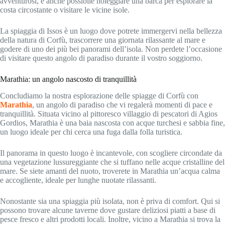
avventurosi, è anche possibile noleggiare una barca per esplorare la
costa circostante o visitare le vicine isole.
La spiaggia di Issos è un luogo dove potrete immergervi nella bellezza
della natura di Corfù, trascorrere una giornata rilassante al mare e
godere di uno dei più bei panorami dell’isola. Non perdete l’occasione
di visitare questo angolo di paradiso durante il vostro soggiorno.
Marathia: un angolo nascosto di tranquillità
Concludiamo la nostra esplorazione delle spiagge di Corfù con
Marathia
, un angolo di paradiso che vi regalerà momenti di pace e
tranquillità. Situata vicino al pittoresco villaggio di pescatori di Agios
Gordios, Marathia è una baia nascosta con acque turchesi e sabbia fine,
un luogo ideale per chi cerca una fuga dalla folla turistica.
Il panorama in questo luogo è incantevole, con scogliere circondate da
una vegetazione lussureggiante che si tuffano nelle acque cristalline del
mare. Se siete amanti del nuoto, troverete in Marathia un’acqua calma
e accogliente, ideale per lunghe nuotate rilassanti.
Nonostante sia una spiaggia più isolata, non è priva di comfort. Qui si
possono trovare alcune taverne dove gustare deliziosi piatti a base di
pesce fresco e altri prodotti locali. Inoltre, vicino a Marathia si trova la