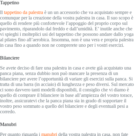
Tappetino
Il
tappetino da palestra
è un un accessorio che va acquistato sempre e
comunque per la creazione della vostra palestra in casa. Il suo scopo è
quello di rendere più confortevole l’appoggio del proprio corpo sul
pavimento, riparandolo dal freddo e dall’umidità. E’ inutile anche che
vi spieghi i molteplici usi del tappetino che possono andare dallo yoga
al pilates fino all’aerobica. Insomma, non è una vera e propria palestra
in casa fino a quando non ne comprerete uno per i vostri esercizi.
Bilanciere
Se avete deciso di fare una palestra in casa e avete già acquistato una
panca piana, senza dubbio non può mancare la presenza di un
bilanciere per avere l’opportunità di variare gli esercizi sulla panca. Si
tratta di una barra (in acciaio) di lunghezza e peso diversi. Sul mercato
ci sono davvero tanti modelli disponibili, il consiglio che vi diamo è
quello di comprare il bilanciere in base all’ampiezza del vostro torace,
inoltre, assicuratevi che la panca piana sia in grado di sopportare il
vostro peso sommato a quello del bilanciere e degli eventuali pesi a
corredo.
Manubri
Per quanto riguarda i
manubri
della vostra palestra in casa, non fate