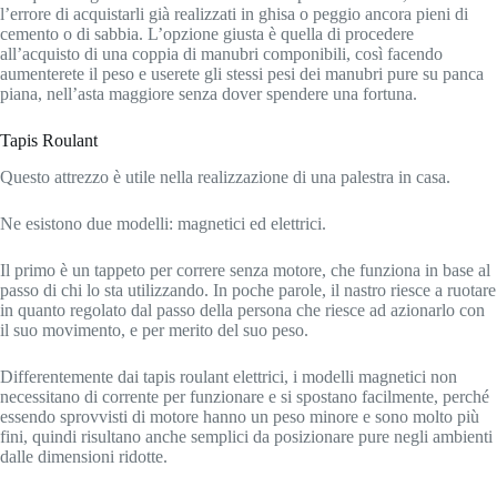
l’errore di acquistarli già realizzati in ghisa o peggio ancora pieni di
cemento o di sabbia. L’opzione giusta è quella di procedere
all’acquisto di una coppia di manubri componibili, così facendo
aumenterete il peso e userete gli stessi pesi dei manubri pure su panca
piana, nell’asta maggiore senza dover spendere una fortuna.
Tapis Roulant
Questo attrezzo è utile nella realizzazione di una palestra in casa.
Ne esistono due modelli: magnetici ed elettrici.
Il primo è un tappeto per correre senza motore, che funziona in base al
passo di chi lo sta utilizzando. In poche parole, il nastro riesce a ruotare
in quanto regolato dal passo della persona che riesce ad azionarlo con
il suo movimento, e per merito del suo peso.
Differentemente dai tapis roulant elettrici, i modelli magnetici non
necessitano di corrente per funzionare e si spostano facilmente, perché
essendo sprovvisti di motore hanno un peso minore e sono molto più
fini, quindi risultano anche semplici da posizionare pure negli ambienti
dalle dimensioni ridotte.