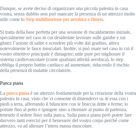
Dunque, se avete deciso di organizzare una piccola palestra in casa
vostra, senza dubbio non può mancare la presenza di un attrezzo molto
utile come lo
Step multifunzione per aerobica e fitness
.
Si tratta della base perfetta per una sessione di riscaldamento iniziale,
specialmente nel caso in cui desideriate lavorare sulle gambe e sui
glutei; l’azione di salire e scendere più volte dal gradino, attiva
notevolmente le fasce muscolari. Inoltre, si può usare nel caso in cui il
vostro obiettivo principale è dimagrire; utile pure per migliorare il
sistema cardiovascolare (come qualsiasi attività aerobica), lo step
obbliga il proprio battito cardiaco ad aumentare, riducendo il rischio
della presenza di malattie circolatorie.
Panca piana
La
panca piana
è un attrezzo fondamentale per la creazione della vostra
palestra in casa, visto che vi consente di distendervi su di essa con i
piedi a terra, afferrando il bilanciere con le braccia dritte e ferme; lo
portate fino al petto e spingete sino a ritornare al punto di partenza,
tenendo il sedere fisso sulla panca. Sulla panca piana però potete fare
davvero tanti esercizi per il benessere del vostro corpo perché come
attrezzo, va ad allenare l’intera massa muscolare.