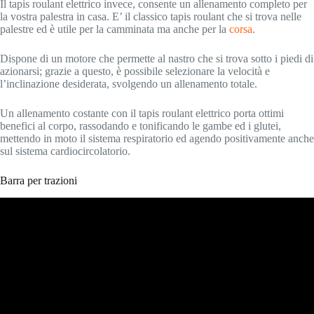
Il tapis roulant elettrico invece, consente un allenamento completo per
la vostra palestra in casa. E’ il classico tapis roulant che si trova nelle
palestre ed è utile per la camminata ma anche per la
corsa
.
Dispone di un motore che permette al nastro che si trova sotto i piedi di
azionarsi; grazie a questo, è possibile selezionare la velocità e
l’inclinazione desiderata, svolgendo un allenamento totale.
Un allenamento costante con il tapis roulant elettrico porta ottimi
benefici al corpo, rassodando e tonificando le gambe ed i glutei,
mettendo in moto il sistema respiratorio ed agendo positivamente anche
sul sistema cardiocircolatorio.
Barra per trazioni