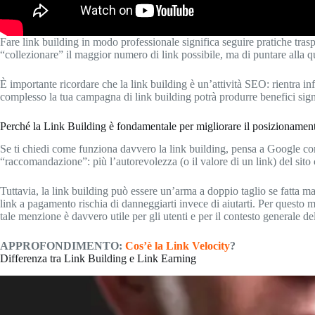
Fare link building in modo professionale significa seguire pratiche traspar
“collezionare” il maggior numero di link possibile, ma di puntare alla qua
È importante ricordare che la link building è un’attività SEO: rientra i
complesso la tua campagna di link building potrà produrre benefici signi
Perché la Link Building è fondamentale per migliorare il posizionamen
Se ti chiedi come funziona davvero la link building, pensa a Google com
“raccomandazione”: più l’autorevolezza (o il valore di un link) del sito ch
Tuttavia, la link building può essere un’arma a doppio taglio se fatta m
link a pagamento rischia di danneggiarti invece di aiutarti. Per questo 
tale menzione è davvero utile per gli utenti e per il contesto generale del
APPROFONDIMENTO:
Cos’è la Link Velocity
?
Differenza tra Link Building e Link Earning