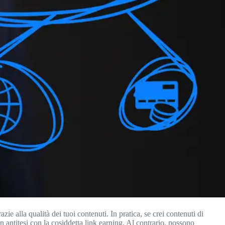
ie alla qualità dei tuoi contenuti. In pratica, se crei contenuti di
n antitesi con la cosiddetta link earning. Al contrario, possono