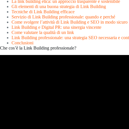
La link building etica: un approccio trasparente e sostenibile
Gli elementi di una buona strategia di Link Building
Tecniche di Link Building efficace
Servizio di Link Building professionale: quando e perché
Come svolgere l’attività di Link Building e SEO in modo sicuro
Link Building e Digital PR: una sinergia vincente
Come valutare la qualità di un link
Link Building professionale: una strategia SEO necessaria e cont
Conclusioni
Che cos’è la Link Building professionale?