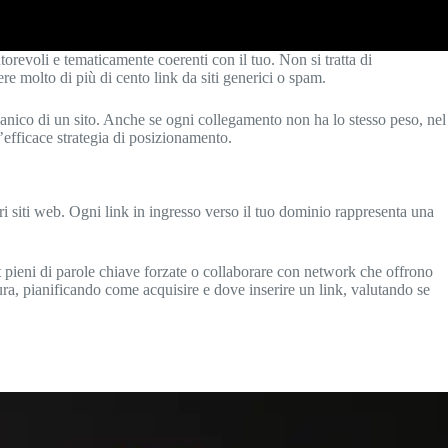
utorevoli e tematicamente coerenti con il tuo. Non si tratta di
re molto di più di cento link da siti generici o spam.
rganico di un sito. Anche se ogni collegamento non ha lo stesso peso, nel
’efficace strategia di posizionamento.
i siti web. Ogni link in ingresso verso il tuo dominio rappresenta una
xt pieni di parole chiave forzate o collaborare con network che offrono
cura, pianificando come acquisire e dove inserire un link, valutando se