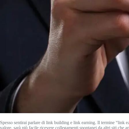
Spesso sentirai parlare di link building e link earning. Il termine “link 
valore, sarà più facile ricevere collegamenti spontanei da altri siti che 