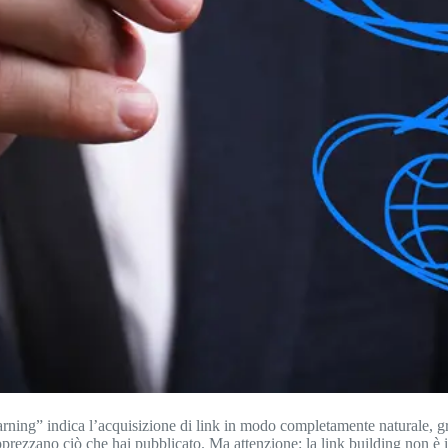
earning” indica l’acquisizione di link in modo completamente naturale, graz
apprezzano ciò che hai pubblicato. Ma attenzione: la link building non è i