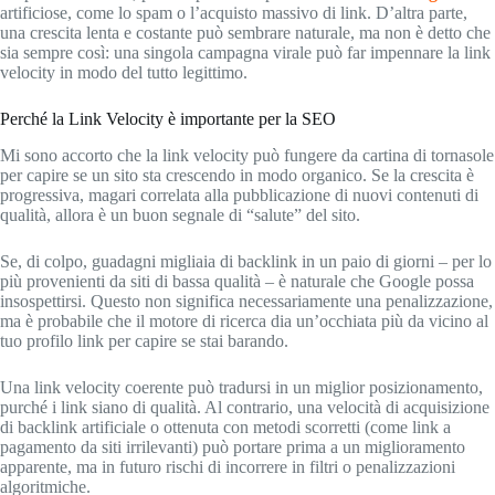
artificiose, come lo spam o l’acquisto massivo di link. D’altra parte,
una crescita lenta e costante può sembrare naturale, ma non è detto che
sia sempre così: una singola campagna virale può far impennare la link
velocity in modo del tutto legittimo.
Perché la Link Velocity è importante per la SEO
Mi sono accorto che la link velocity può fungere da cartina di tornasole
per capire se un sito sta crescendo in modo organico. Se la crescita è
progressiva, magari correlata alla pubblicazione di nuovi contenuti di
qualità, allora è un buon segnale di “salute” del sito.
Se, di colpo, guadagni migliaia di backlink in un paio di giorni – per lo
più provenienti da siti di bassa qualità – è naturale che Google possa
insospettirsi. Questo non significa necessariamente una penalizzazione,
ma è probabile che il motore di ricerca dia un’occhiata più da vicino al
tuo profilo link per capire se stai barando.
Una link velocity coerente può tradursi in un miglior posizionamento,
purché i link siano di qualità. Al contrario, una velocità di acquisizione
di backlink artificiale o ottenuta con metodi scorretti (come link a
pagamento da siti irrilevanti) può portare prima a un miglioramento
apparente, ma in futuro rischi di incorrere in filtri o penalizzazioni
algoritmiche.