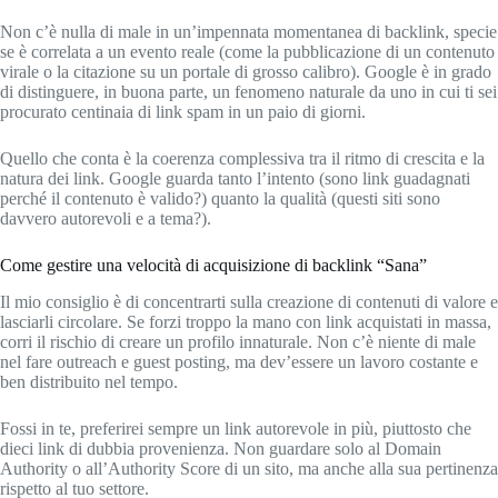
Non c’è nulla di male in un’impennata momentanea di backlink, specie
se è correlata a un evento reale (come la pubblicazione di un contenuto
virale o la citazione su un portale di grosso calibro). Google è in grado
di distinguere, in buona parte, un fenomeno naturale da uno in cui ti sei
procurato centinaia di link spam in un paio di giorni.
Quello che conta è la coerenza complessiva tra il ritmo di crescita e la
natura dei link. Google guarda tanto l’intento (sono link guadagnati
perché il contenuto è valido?) quanto la qualità (questi siti sono
davvero autorevoli e a tema?).
Come gestire una velocità di acquisizione di backlink “Sana”
Il mio consiglio è di concentrarti sulla creazione di contenuti di valore e
lasciarli circolare. Se forzi troppo la mano con link acquistati in massa,
corri il rischio di creare un profilo innaturale. Non c’è niente di male
nel fare outreach e guest posting, ma dev’essere un lavoro costante e
ben distribuito nel tempo.
Fossi in te, preferirei sempre un link autorevole in più, piuttosto che
dieci link di dubbia provenienza. Non guardare solo al Domain
Authority o all’Authority Score di un sito, ma anche alla sua pertinenza
rispetto al tuo settore.