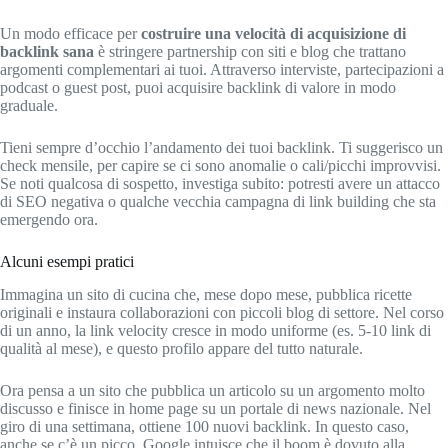
Un modo efficace per
costruire una velocità di acquisizione di
backlink sana
è stringere partnership con siti e blog che trattano
argomenti complementari ai tuoi. Attraverso interviste, partecipazioni a
podcast o guest post, puoi acquisire backlink di valore in modo
graduale.
Tieni sempre d’occhio l’andamento dei tuoi backlink. Ti suggerisco un
check mensile, per capire se ci sono anomalie o cali/picchi improvvisi.
Se noti qualcosa di sospetto, investiga subito: potresti avere un attacco
di SEO negativa o qualche vecchia campagna di link building che sta
emergendo ora.
Alcuni esempi pratici
Immagina un sito di cucina che, mese dopo mese, pubblica ricette
originali e instaura collaborazioni con piccoli blog di settore. Nel corso
di un anno, la link velocity cresce in modo uniforme (es. 5-10 link di
qualità al mese), e questo profilo appare del tutto naturale.
Ora pensa a un sito che pubblica un articolo su un argomento molto
discusso e finisce in home page su un portale di news nazionale. Nel
giro di una settimana, ottiene 100 nuovi backlink. In questo caso,
anche se c’è un picco, Google intuisce che il boom è dovuto alla