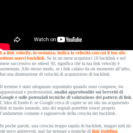
La link velocity, in sostanza, indica la velocità con cui il tuo sito
ottiene nuovi backlink
. Se in un mese acquisisci 10 backlink e nel
mese successivo ne ottieni 30, significa che la tua link velocity è
aumentata. Allo stesso modo, se i link calano da un momento all’altro,
hai una diminuzione di velocità di acquisizione di backlink.
Il termine è stato sdoganato soprattutto quando sono comparse, tra
appassionati e professionisti,
analisi approfondite sui brevetti di
Google e sulle potenziali tecniche di valutazione dei pattern di link
.
L’idea di fondo è: se Google cerca di capire se un sito sta acquisendo
link in modo naturale, uno dei segnali potrebbe essere proprio
l’andamento costante e ragionevole della crescita dei backlink.
In poche parole, una crescita troppo rapida di backlink, magari tutti da
siti poco autorevoli, può far pensare a pratiche di
link building