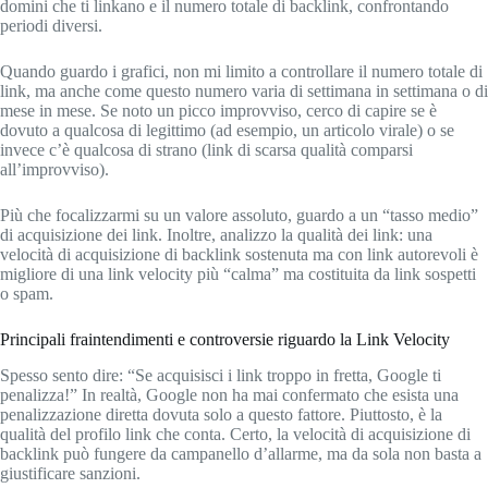
domini che ti linkano e il numero totale di backlink, confrontando
periodi diversi.
Quando guardo i grafici, non mi limito a controllare il numero totale di
link, ma anche come questo numero varia di settimana in settimana o di
mese in mese. Se noto un picco improvviso, cerco di capire se è
dovuto a qualcosa di legittimo (ad esempio, un articolo virale) o se
invece c’è qualcosa di strano (link di scarsa qualità comparsi
all’improvviso).
Più che focalizzarmi su un valore assoluto, guardo a un “tasso medio”
di acquisizione dei link. Inoltre, analizzo la qualità dei link: una
velocità di acquisizione di backlink sostenuta ma con link autorevoli è
migliore di una link velocity più “calma” ma costituita da link sospetti
o spam.
Principali fraintendimenti e controversie riguardo la Link Velocity
Spesso sento dire: “Se acquisisci i link troppo in fretta, Google ti
penalizza!” In realtà, Google non ha mai confermato che esista una
penalizzazione diretta dovuta solo a questo fattore. Piuttosto, è la
qualità del profilo link che conta. Certo, la velocità di acquisizione di
backlink può fungere da campanello d’allarme, ma da sola non basta a
giustificare sanzioni.